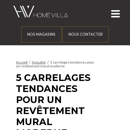
NOS MAGASINS
NOUS CONTACTER
/
/
Accueil
Actualité
5 carrelages tendances pour
un revêtement mural moderne
5 CARRELAGES
TENDANCES
POUR UN
REVÊTEMENT
MURAL