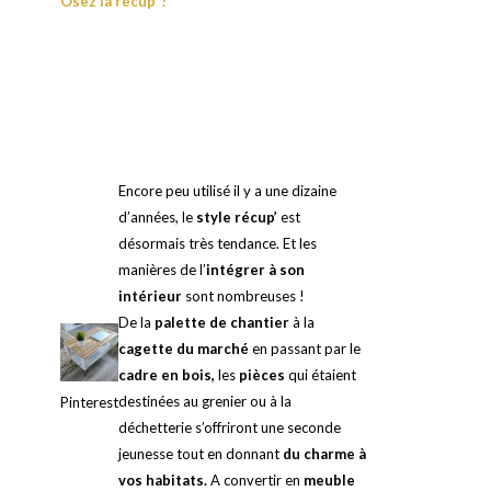
Osez la récup’ !
Encore peu utilisé il y a une dizaine
d’années, le
style récup’
est
désormais très tendance. Et les
manières de l’
intégrer à son
intérieur
sont nombreuses !
De la
palette de chantier
à la
cagette du marché
en passant par le
cadre en bois,
les
pièces
qui étaient
destinées au grenier ou à la
Pinterest
déchetterie s’offriront une seconde
jeunesse tout en donnant
du charme à
vos habitats.
A convertir en
meuble