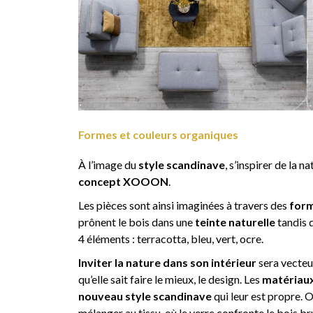
Formes et couleurs organiques
À l’image du
style scandinave
, s’inspirer de la 
concept XOOON
.
Les pièces sont ainsi imaginées à travers des
form
prônent le bois dans une
teinte naturelle
tandis q
4 éléments : terracotta, bleu, vert, ocre.
Inviter la nature dans son intérieur
sera vecteu
qu’elle sait faire le mieux, le design. Les
matériaux
nouveau style scandinave
qui leur est propre. O
mélanger au tissu, où le verre confronte le bois bru