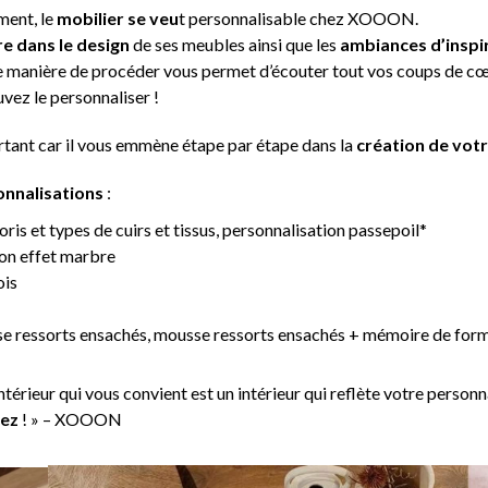
ment, le
mobilier se veu
t personnalisable chez XOOON.
re dans le design
de ses meubles ainsi que les
ambiances d’inspi
e manière de procéder vous permet d’écouter tout vos coups de cœur
vez le personnaliser !
ortant car il vous emmène étape par étape dans la
création de votr
onnalisations
:
oris et types de cuirs et tissus, personnalisation passepoil*
tion effet marbre
ois
e ressorts ensachés, mousse ressorts ensachés + mémoire de for
eur qui vous convient est un intérieur qui reflète votre personna
lez
! » – XOOON