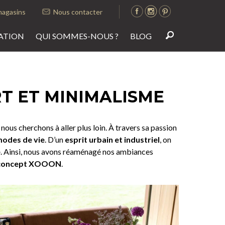
magasins
Nous contacter
ATION
QUI SOMMES-NOUS ?
BLOG
T ET MINIMALISME
us cherchons à aller plus loin. À travers sa passion
odes de vie
. D’un
esprit urbain et industriel
, on
e
. Ainsi, nous avons réaménagé nos ambiances
 concept XOOON
.