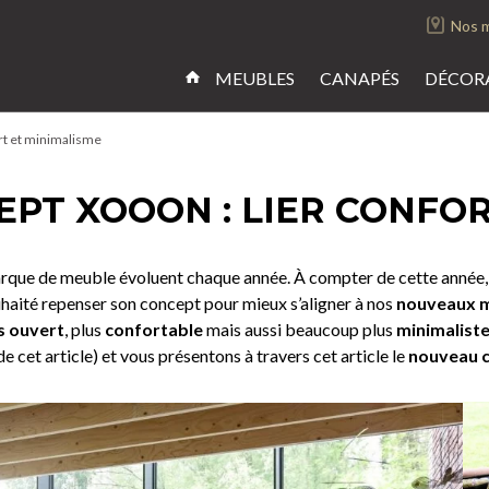
Nos 
MEUBLES
CANAPÉS
DÉCOR
rt et minimalisme
PT XOOON : LIER CONFOR
rque de meuble évoluent chaque année. À compter de cette année, no
haité repenser son concept pour mieux s’aligner à nos
nouveaux m
s ouvert
, plus
confortable
mais aussi beaucoup plus
minimalist
 cet article) et vous présentons à travers cet article le
nouveau