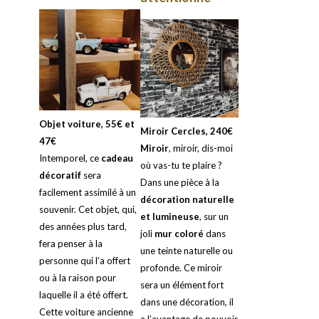
Objet voiture, 55€ et
Miroir Cercles, 240€
47€
Miroir
, miroir, dis-moi
Intemporel, ce
cadeau
où vas-tu te plaire ?
décoratif
sera
Dans une pièce à la
facilement assimilé à un
décoration naturelle
souvenir. Cet objet, qui,
et lumineuse
, sur un
des années plus tard,
joli
mur coloré
dans
fera penser à la
une teinte naturelle ou
personne qui l’a offert
profonde. Ce miroir
ou à la raison pour
sera un élément fort
laquelle il a été offert.
dans une décoration, il
Cette voiture ancienne