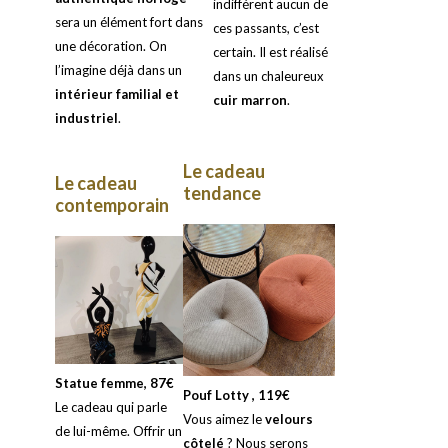
indifférent aucun de
sera un élément fort dans
ces passants, c’est
une décoration. On
certain. Il est réalisé
l’imagine déjà dans un
dans un chaleureux
intérieur familial et
cuir marron
.
industriel
.
Le cadeau
Le cadeau
tendance
contemporain
Statue femme, 87€
Pouf Lotty , 119€
Le cadeau qui parle
Vous aimez le
velours
de lui-même. Offrir un
côtelé
? Nous serons