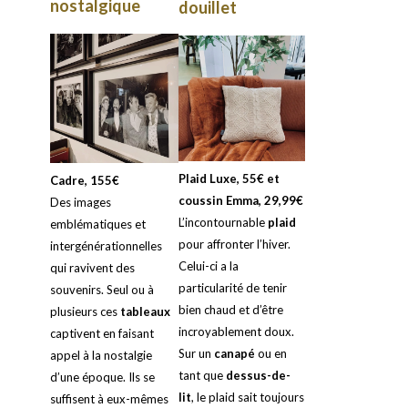
nostalgique
douillet
Plaid Luxe, 55€ et
Cadre, 155€
coussin Emma, 29,99€
Des images
L’incontournable
plaid
emblématiques et
pour affronter l’hiver.
intergénérationnelles
Celui-ci a la
qui ravivent des
particularité de tenir
souvenirs. Seul ou à
bien chaud et d’être
plusieurs ces
tableaux
incroyablement doux.
captivent en faisant
Sur un
canapé
ou en
appel à la nostalgie
tant que
dessus-de-
d’une époque. Ils se
lit
, le plaid sait toujours
suffisent à eux-mêmes