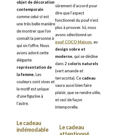
objet de décoration
sûrement d’accord pour
contemporain
dire que l’aspect
comme celui-ci est
fonctionnel du pouf n’est
une très belle manière
plus à prouver. Ici, nous
de montrer que l’on
avons sélectionné un
connaît la personne à
pouf COCO Maison
, au
qui on l’offre. Nous
design sobre et
avons adoré cette
moderne
, qui se décline
élégante
dans 2
coloris naturels
représentation de
(vert amande et
la femme
. Les
terracotta). Ce
cadeau
couleurs sont vives et
saura aussi bien faire
le motif est unique
plaisir, que se rendre utile,
d’une figurine à
et ceci de façon
l’autre.
intemporelle.
Le cadeau
Le cadeau
indémodable
attentionné