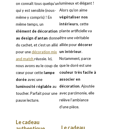
lumineux et élégant !
on connaît tous quelqu’un
Alors qu’on aime
qui y est sensible (nous-
végétaliser nos
même y compris) ! En
intérieurs
, cette
même temps, un
plante artificielle va
élément de décoration
être une véritable
au design d’antan
donne
alliée pour
décorer
du cachet, et c’est un allié
un intérieur
.
pour une
décoration mix
Notamment, parce
and match
réussie. Ici,
que le doré est une
nous avons eu le coup de
couleur très facile à
cœur pour cette
lampe
associer en
dorée
avec une
décoration
. Ajoutée
luminosité réglable
au
avec parcimonie, elle
toucher. Parfait pour une
relève l’ambiance
pause lecture.
d’une pièce.
Le cadeau
Le cadeau
authentique