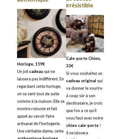
irrésistible
Cale-porte Chien,
Horloge, 119€
33€
Un joli
cadeau
qui ne
Si vous souhaitez un
laissera pas indifférent. En
cadeau original
qui
regardant cette horloge,
va donner le sourire
on se sent tout de suite
à coup sûr à son
comme à la maison. Elle se
destinataire, je crois
montre robuste et fait
que l’on a ce qu’il
appel au savoir-faire
vous faut avec notre
artisanal de l’horlogerie.
chien cale-porte
!
Une véritable dame, cette
Il ne laissera
authentique horloge